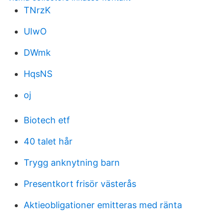
TNrzK
UIwO
DWmk
HqsNS
oj
Biotech etf
40 talet hår
Trygg anknytning barn
Presentkort frisör västerås
Aktieobligationer emitteras med ränta