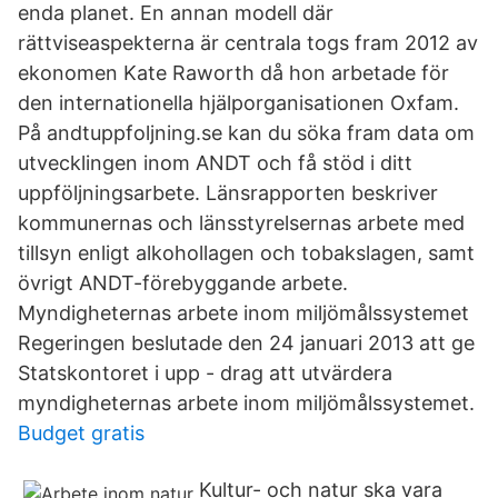
enda planet. En annan modell där
rättviseaspekterna är centrala togs fram 2012 av
ekonomen Kate Raworth då hon arbetade för
den internationella hjälporganisationen Oxfam.
På andtuppfoljning.se kan du söka fram data om
utvecklingen inom ANDT och få stöd i ditt
uppfölj­nings­­arbete. Länsrapporten beskriver
kommunernas och länsstyrel­sernas arbete med
tillsyn enligt alkohollagen och tobaks­lagen, samt
övrigt ANDT-förebyggande arbete.
Myndigheternas arbete inom miljömålssystemet
Regeringen beslutade den 24 januari 2013 att ge
Statskontoret i upp - drag att utvärdera
myndigheternas arbete inom miljömålssystemet.
Budget gratis
Kultur- och natur ska vara